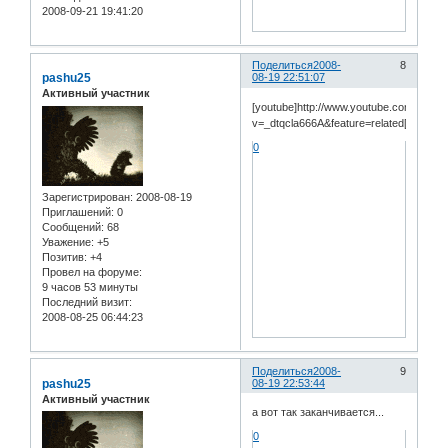
2008-09-21 19:41:20
Поделиться
2008-
8
pashu25
08-19 22:51:07
Активный участник
[youtube]http://www.youtube.com/watch
v=_dtqcla666A&feature=related[/youtube
0
Зарегистрирован
: 2008-08-19
Приглашений:
0
Сообщений:
68
Уважение:
+5
Позитив:
+4
Провел на форуме:
9 часов 53 минуты
Последний визит:
2008-08-25 06:44:23
Поделиться
2008-
9
pashu25
08-19 22:53:44
Активный участник
а вот так заканчивается...
0