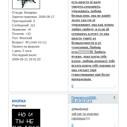
есть,просто её надо
увидеть,сохранить,
удерживать любовь
Откуда:
Бендеры
бесмыслено, она не живёт
Зарегистрирован
: 2008-08-17
долго там где её
Приглашений:
0
удерживают, она как птица
Сообщений:
112
любит свободу, и если ей
Уважение:
+8
сотворить клетку то она
Позитив:
+10
Пол:
Женский
просто умрёт от
Возраст:
46
[1980-03-21]
безвыходности и от
Провел на форуме:
утомления.Любовь
1 день 3 часа
есть!!!!!!!!!!!И Любить
Последний визит:
нужно, даже когда тебе
2008-09-21 19:41:20
плохо, любовь поможет тебе
встать,конда тебе хорошо,то
она зделает твоё
существование ещё более
прекрасным.
0
Поделиться
2008-
3
КНОПКА
08-19 20:47:14
Участник
@HotGirl@
зай как ты красиво
говоришь))))
0