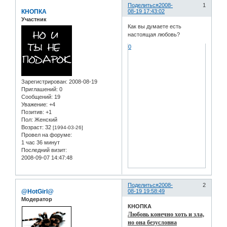
Поделиться
2008-
1
КНОПКА
08-19 17:43:02
Участник
Как вы думаете есть
настоящая любовь?
0
Зарегистрирован
: 2008-08-19
Приглашений:
0
Сообщений:
19
Уважение:
+4
Позитив:
+1
Пол:
Женский
Возраст:
32
[1994-03-26]
Провел на форуме:
1 час 36 минут
Последний визит:
2008-09-07 14:47:48
Поделиться
2008-
2
@HotGirl@
08-19 19:58:49
Модератор
КНОПКА
Любовь конечно хоть и зла,
но она безусловна