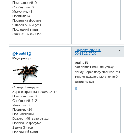
Приглашений:
0
Сообщений:
68
Уважение:
+5
Позитив:
+4
Провел на форуме:
9 часов 53 минуты
Последний визит:
2008-08-25 06:44:23
Поделиться
2008-
7
@HotGirl@
08-19 22:37:38
Модератор
pashu25
зай привет блин яя ухажу
приду через пару часиков, ты
только дождись меня ок всё
давай чмась
Откуда:
Бендеры
0
Зарегистрирован
: 2008-08-17
Приглашений:
0
Сообщений:
112
Уважение:
+8
Позитив:
+10
Пол:
Женский
Возраст:
46
[1980-03-21]
Провел на форуме:
1 день 3 часа
Последний визит: