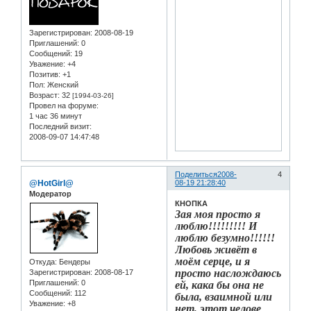
Зарегистрирован
: 2008-08-19
Приглашений:
0
Сообщений:
19
Уважение:
+4
Позитив:
+1
Пол:
Женский
Возраст:
32
[1994-03-26]
Провел на форуме:
1 час 36 минут
Последний визит:
2008-09-07 14:47:48
Поделиться
2008-
4
@HotGirl@
08-19 21:28:40
Модератор
КНОПКА
Зая моя просто я
люблю!!!!!!!!! И
люблю безумно!!!!!!
Любовь живёт в
моём серце, и я
Откуда:
Бендеры
просто наслождаюсь
Зарегистрирован
: 2008-08-17
Приглашений:
0
ей, кака бы она не
Сообщений:
112
была, взаимной или
Уважение:
+8
нет, этот челове