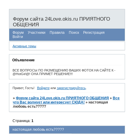
Форум сайта 24Love.okis.ru ПРИЯТНОГО
ОБЩЕНИЯ
Форум
Участники
Правила
Поиск
Регистрация
Войти
Активные темы
Объявление
ВСЕ ВОПРОСЫ ПО РАЗМЕЩЕНИЮ ВАШИХ ФОТОК НА САЙТЕ К -
@HotGirl@! ОНА ПРИМЕТ РЕШЕНИЕ!!!
Привет, Гость!
Войдите
или
зарегистрируйтесь
.
»
Форум сайта 24Love.okis.ru ПРИЯТНОГО ОБЩЕНИЯ
»
Все
что Вас волнует или интересует СЮДА!
»
настоящая
любовь есть?????
Страница:
1
настоящая любовь есть?????