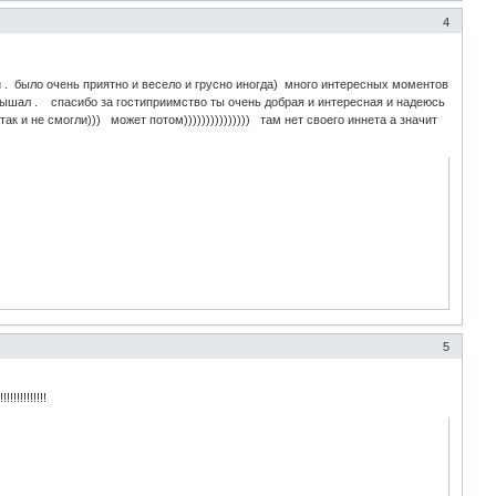
4
и . было очень приятно и весело и грусно иногда) много интересных моментов
слышал . спасибо за гостиприимство ты очень добрая и интересная и надеюсь
к и не смогли))) может потом))))))))))))))) там нет своего иннета а значит
5
!!!!!!!!!