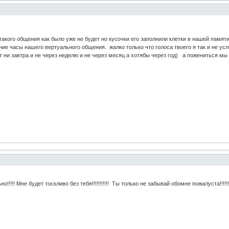
акого общения как было уже не будет но кусочки его заполнили клетки в нашей памят
ие часы нашего вертуального общения. жалко только что голоса твоего я так и не у
 ни завтра и не через неделю и не через месяц а хотябы через год) а пожениться мы та
!!!! Мне будет тоскливо без тебя!!!!!!!!!!! Ты только не забывай обомне пожалуста!!!!!!!!!!!