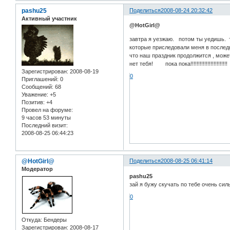
pashu25
Поделиться
2008-08-24 20:32:42
Активный участник
@HotGirl@
завтра я уезжаю. потом ты уедишь. т
которые приследовали меня в последн
что наш праздник продолжится , может
нет тебя! пока пока!!!!!!!!!!!!!!!!!!!!!!!!
Зарегистрирован
: 2008-08-19
0
Приглашений:
0
Сообщений:
68
Уважение:
+5
Позитив:
+4
Провел на форуме:
9 часов 53 минуты
Последний визит:
2008-08-25 06:44:23
@HotGirl@
Поделиться
2008-08-25 06:41:14
Модератор
pashu25
зай я бужу скучать по тебе очень сильно!
0
Откуда:
Бендеры
Зарегистрирован
: 2008-08-17