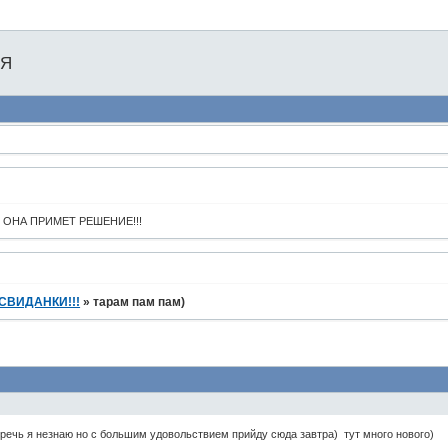
ИЯ
 ОНА ПРИМЕТ РЕШЕНИЕ!!!
 СВИДАНКИ!!!
»
тарам пам пам)
 речь я незнаю но с большим удовольствием прийду сюда завтра) тут много нового)