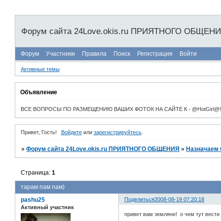
Форум сайта 24Love.okis.ru ПРИЯТНОГО ОБЩЕН
Форум
Участники
Правила
Поиск
Регистрация
Войти
Активные темы
Объявление
ВСЕ ВОПРОСЫ ПО РАЗМЕЩЕНИЮ ВАШИХ ФОТОК НА САЙТЕ К - @HotGirl@!
Привет, Гость!
Войдите
или
зарегистрируйтесь
.
»
Форум сайта 24Love.okis.ru ПРИЯТНОГО ОБЩЕНИЯ
»
Назначаем
Страница:
1
тарам пам пам)
pashu25
Поделиться
2008-08-19 07:20:18
Активный участник
привет вам земляне! о чем тут вести