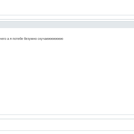
ичего а я потебе безумно скучаююююююю